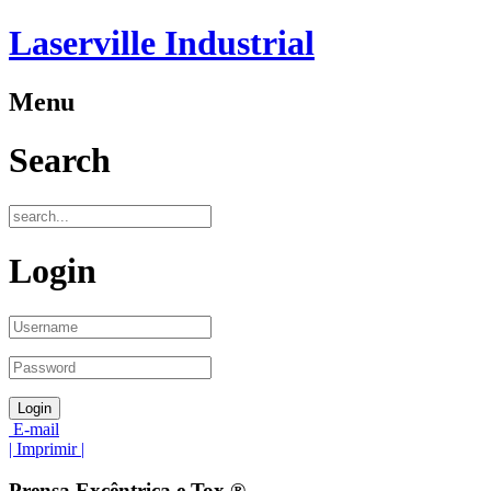
Laserville Industrial
Menu
Search
Login
E-mail
| Imprimir |
Prensa Excêntrica e Tox ®