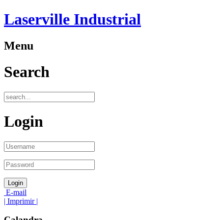
Laserville Industrial
Menu
Search
Login
E-mail
| Imprimir |
Calandra