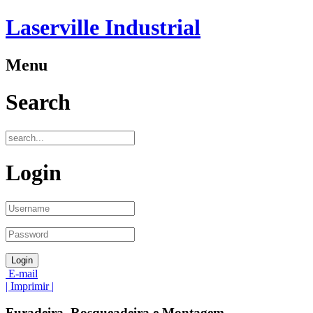
Laserville Industrial
Menu
Search
Login
E-mail
| Imprimir |
Furadeira, Rosqueadeira e Montagem